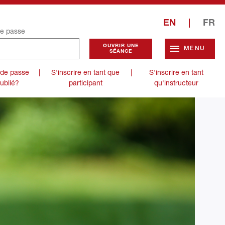
EN
|
FR
e passe
MENU
 de passe
|
S'inscrire en tant que
|
S'inscrire en tant
ublié?
participant
qu'instructeur